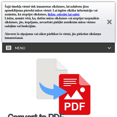
Šajā tīmekļa vietnē tiek izmantotas sīkdatnes, lai uzlabotu jūsu
apmeklējuma pieredzi mūsu vietnē. Lai iegūtu sīkāku informāciju vai
uzzinātu, kā atspējot sīkdatnes,
lūdzu, sekojiet šai saitei
.
Lūdzu, ņemiet vērā, ka, dzēšot mūsu sīkdatnes vai atspējot turpmākās
sīkdatnes, jūs, iespējams, nevarēsiet piekļūt noteiktām mūsu vietnes
sadaļām vai funkcijām.
Aizverot šo ziņojumu vai sākot pārlūkot šo vietni, jūs piekrītat sīkdatņu
izmantošanai.
MENU