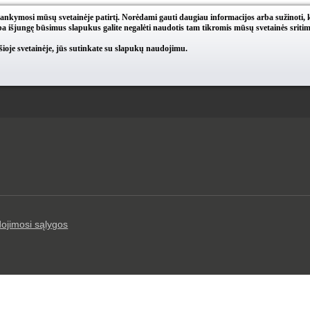
lankymosi mūsų svetainėje patirtį. Norėdami gauti daugiau informacijos arba sužinoti, 
a išjungę būsimus slapukus galite negalėti naudotis tam tikromis mūsų svetainės sritim
oje svetainėje, jūs sutinkate su slapukų naudojimu.
ojimosi sąlygos