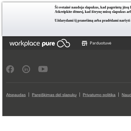
Ši svetainė naudoja slapukus, kad pagerintų jūsų 
Atkreipkite dėmesį, kad ištrynę mūsų slapukus arb
Uždarydami šį pranešimą arba pradėdami naršyti ši
Parduotuvė
Atspaudas
Pareiškimas dėl slapukų
Privatumo politika
Naud