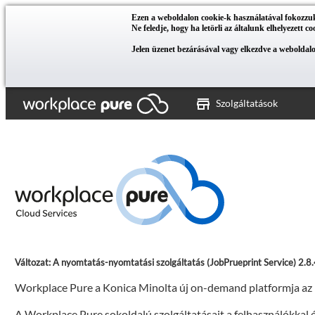
Ezen a weboldalon cookie-k használatával fokozzuk a
Ne feledje, hogy ha letörli az általunk elhelyezett c
Jelen üzenet bezárásával vagy elkezdve a weboldalo
Szolgáltatások
Változat: A nyomtatás-nyomtatási szolgáltatás (JobPrueprint Service) 2.8
Workplace Pure a Konica Minolta új on-demand platformja az i
A Workplace Pure sokoldalú szolgáltatásait a felhasználókkal és