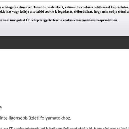
 látogatás élményét. További részletekért, valamint a cookie-k letiltásával kapcsolatos
ookie-kat vagy letiltja a további cookie-k fogadását, előfordulhat, hogy nem tudja elérni az
n való navigálást Ön kifejezi egyetértését a cookie-k használatával kapcsolatban.
.4
ntelligensebb üzleti folyamatokhoz.
 az IT szakemberekkel közösen fejlesztették ki, hogy felgyorsítsák 