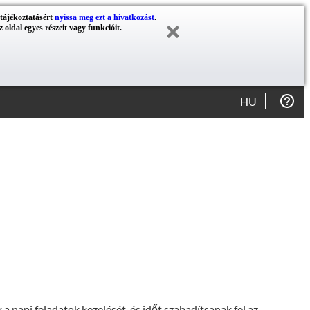
 tájékoztatásért
nyissa meg ezt a hivatkozást
.
 oldal egyes részeit vagy funkcióit.
HU
a napi feladatok kezelését, és időt szabadítsanak fel az