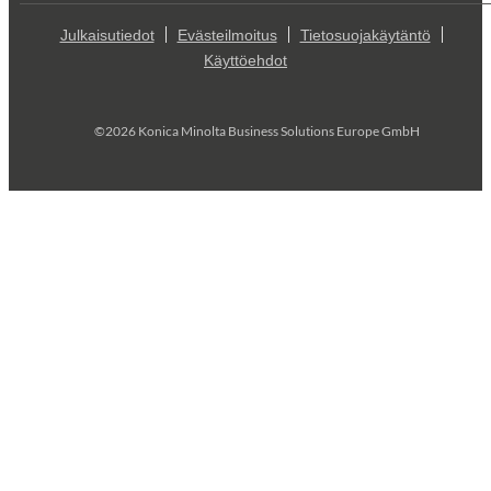
Julkaisutiedot
Evästeilmoitus
Tietosuojakäytäntö
Käyttöehdot
©2026 Konica Minolta Business Solutions Europe GmbH