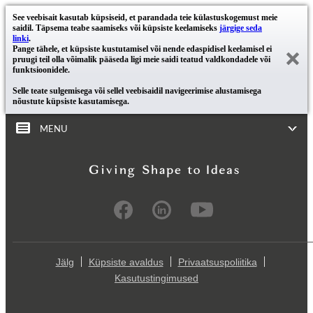
See veebisait kasutab küpsiseid, et parandada teie külastuskogemust meie
saidil. Täpsema teabe saamiseks või küpsiste keelamiseks
järgige seda
linki
.
Pange tähele, et küpsiste kustutamisel või nende edaspidisel keelamisel ei
pruugi teil olla võimalik pääseda ligi meie saidi teatud valdkondadele või
funktsioonidele.
Selle teate sulgemisega või sellel veebisaidil navigeerimise alustamisega
nõustute küpsiste kasutamisega.
MENU
Jälg
Küpsiste avaldus
Privaatsuspoliitika
Kasutustingimused