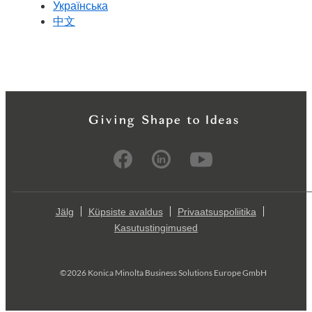
Українська
中文
Jälg
Küpsiste avaldus
Privaatsuspoliitika
Kasutustingimused
©2026 Konica Minolta Business Solutions Europe GmbH