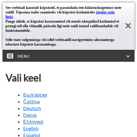
See veebisait kasutab küpsiseid, et parandada teie külastuskogemust meie
saidil. Täpsema teabe saamiseks või küpsiste keelamiseks
järgige seda
linki
.
Pange tähele, et küpsiste kustutamisel või nende edaspidisel keelamisel ei
pruugi teil olla võimalik pääseda ligi meie saidi teatud valdkondadele või
funktsioonidele.
Selle teate sulgemisega või sellel veebisaidil navigeerimise alustamisega
nõustute küpsiste kasutamisega.
MENU
Vali keel
Български
Čeština
Deutsch
Dansk
Ελληνικά
English
Español