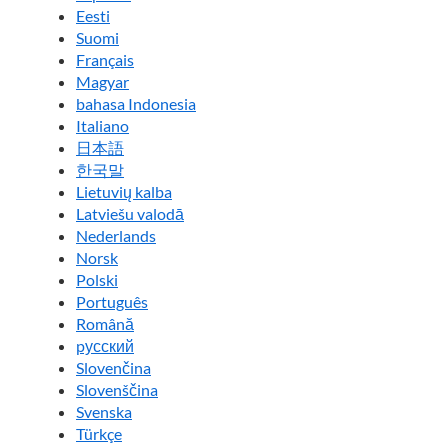
Eesti
Suomi
Français
Magyar
bahasa Indonesia
Italiano
日本語
한국말
Lietuvių kalba
Latviešu valodā
Nederlands
Norsk
Polski
Português
Română
pусский
Slovenčina
Slovenščina
Svenska
Türkçe