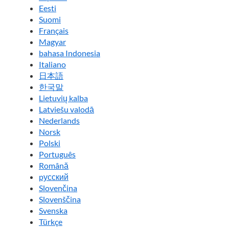
Eesti
Suomi
Français
Magyar
bahasa Indonesia
Italiano
日本語
한국말
Lietuvių kalba
Latviešu valodā
Nederlands
Norsk
Polski
Português
Română
pусский
Slovenčina
Slovenščina
Svenska
Türkçe